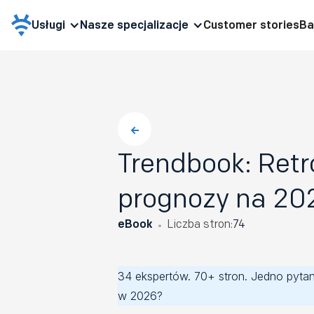
Usługi
Nasze specjalizacje
Customer stories
Ba
Trendbook: Retr
prognozy na 20
eBook
Liczba stron:
74
34 ekspertów. 70+ stron. Jedno pytanie
w 2026?