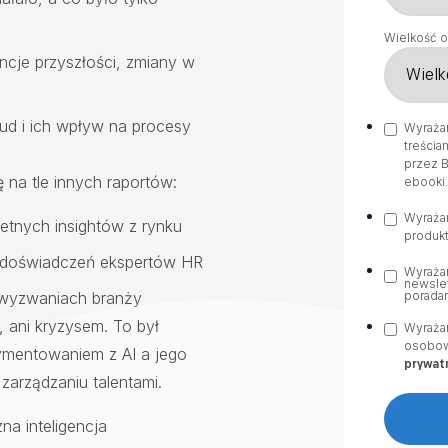
Wielkość o
cje przyszłości, zmiany w
aud i ich wpływ na procesy
Wyraża
treścia
przez B
 na tle innych raportów:
ebooki
Wyraża
etnych insightów z rynku
produkt
ch doświadczeń ekspertów HR
Wyraża
newslet
poradam
 i wyzwaniach branży
 ani kryzysem. To był
Wyraża
osobow
ymentowaniem z AI a jego
prywat
zarządzaniu talentami.
na inteligencja