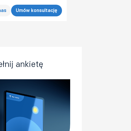
nas
Umów konsultację
łnij ankietę