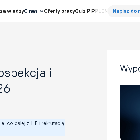
za wiedzy
O nas
Oferty pracy
Quiz PIP
PL
EN
Napisz do 
Wype
ospekcja i
26
: co dalej z HR i rekrutacją