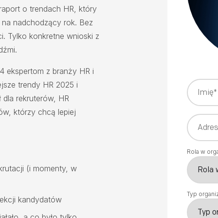
port o trendach HR, który
i na nadchodzący rok. Bez
. Tylko konkretne wnioski z
dźmi.
4 ekspertom z branży HR i
ejsze trendy HR 2025 i
ł dla rekruterów, HR
ów, którzy chcą lepiej
Rola w orga
krutacji (i momenty, w
Typ organiz
lekcji kandydatów
ałało, a co było tylko