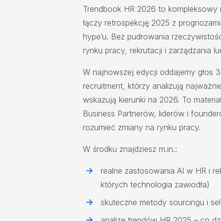
Trendbook HR 2026 to kompleksowy ra
łączy retrospekcję 2025 z prognozam
hype’u. Bez pudrowania rzeczywistości
rynku pracy, rekrutacji i zarządzania lu
W najnowszej edycji oddajemy głos 3
recruitment, którzy analizują najważni
wskazują kierunki na 2026. To materia
Business Partnerów, liderów i founder
rozumieć zmiany na rynku pracy.
W środku znajdziesz m.in.:
realne zastosowania AI w HR i re
których technologia zawiodła)
skuteczne metody sourcingu i se
analizę trendów HR 2025 – co dzi