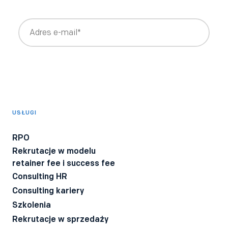
Wyrażam zgodę na otrzymywanie newslettera z treściami
rekrutacyjnymi i HRowymi tworzonymi przez Bee Talents,
takimi jak raporty, webinary, ebooki.
*
Wyrażam zgodę na otrzymywanie informacji o produktach i
usługach Bee Talents.
USŁUGI
Wyrażam zgodę na otrzymywanie BeeTech - newslettera
technicznego dla rekruterów IT z poradami i ciekawostkami z
RPO
branży.
Rekrutacje w modelu
Wyrażam zgodę na przetwarzanie moich danych osobowych
retainer fee i success fee
przez firmę Bee Talents.
Polityka Prywatności
*
Consulting HR
Consulting kariery
Szkolenia
Rekrutacje w sprzedaży