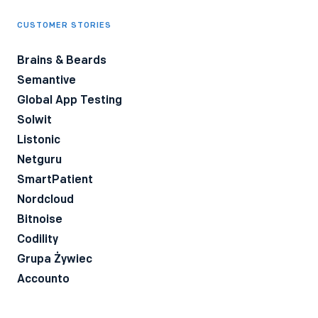
CUSTOMER STORIES
Brains & Beards
Semantive
Global App Testing
Solwit
Listonic
Netguru
SmartPatient
Nordcloud
Bitnoise
Codility
Grupa Żywiec
Accounto