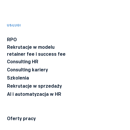
rekrutacyjnymi i HRowymi tworzonymi przez Bee Talents,
takimi jak raporty, webinary, ebooki.
*
Wyrażam zgodę na otrzymywanie informacji o produktach i
usługach Bee Talents.
USŁUGI
Wyrażam zgodę na otrzymywanie BeeTech - newslettera
technicznego dla rekruterów IT z poradami i ciekawostkami z
RPO
branży.
Rekrutacje w modelu
Wyrażam zgodę na przetwarzanie moich danych osobowych
retainer fee i success fee
przez firmę Bee Talents.
Polityka Prywatności
*
Consulting HR
Consulting kariery
Szkolenia
Rekrutacje w sprzedaży
AI i automatyzacja w HR
Oferty pracy