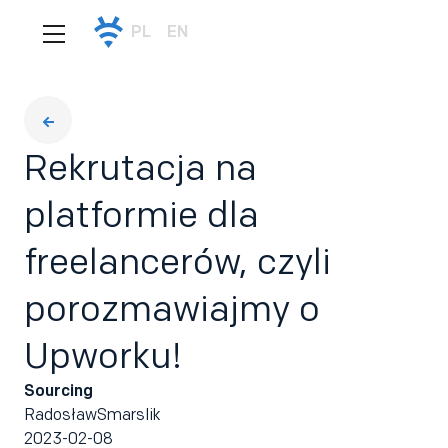
PL
EN
Rekrutacja na
platformie dla
freelancerów, czyli
porozmawiajmy o
Upworku!
Sourcing
Radosław
Smarslik
2023-02-08