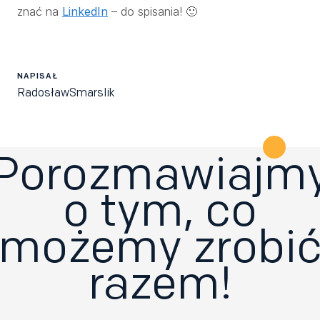
znać na
LinkedIn
– do spisania! 🙂
NAPISAŁ
Radosław
Smarslik
Porozmawiajm
o tym, co
możemy zrobi
razem!