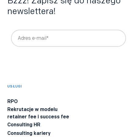
Bzzz! Zapisz się do naszego
newslettera!
Wyrażam zgodę na otrzymywanie newslettera z treściami
rekrutacyjnymi i HRowymi tworzonymi przez Bee Talents,
takimi jak raporty, webinary, ebooki.
*
Wyrażam zgodę na otrzymywanie informacji o produktach i
usługach Bee Talents.
USŁUGI
Wyrażam zgodę na otrzymywanie BeeTech - newslettera
technicznego dla rekruterów IT z poradami i ciekawostkami z
RPO
branży.
Rekrutacje w modelu
Wyrażam zgodę na przetwarzanie moich danych osobowych
retainer fee i success fee
przez firmę Bee Talents.
Polityka Prywatności
*
Consulting HR
Consulting kariery