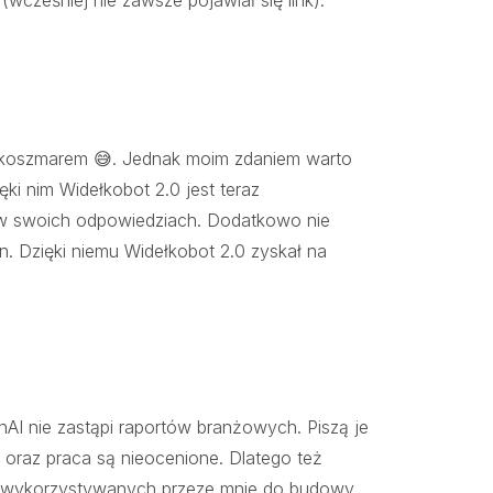
wcześniej nie zawsze pojawiał się link).
y koszmarem 😅. Jednak moim zdaniem warto
ki nim Widełkobot 2.0 jest teraz
 w swoich odpowiedziach. Dodatkowo nie
 Dzięki niemu Widełkobot 2.0 zyskał na
AI nie zastąpi raportów branżowych. Piszą je
rze oraz praca są nieocenione. Dlatego też
w wykorzystywanych przeze mnie do budowy