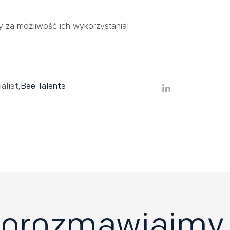
y za możliwość ich wykorzystania!
alist
,
Bee Talents
orozmawiajmy