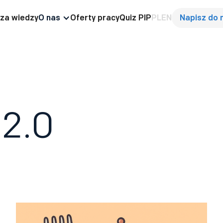
za wiedzy
O nas
Oferty pracy
Quiz PIP
PL
EN
Napisz do 
 2.0