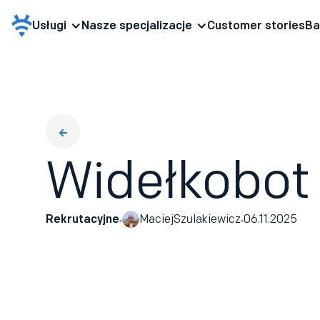
Usługi
Nasze specjalizacje
Customer stories
Ba
Widełkobot
Rekrutacyjne
Maciej
Szulakiewicz
06.11.2025