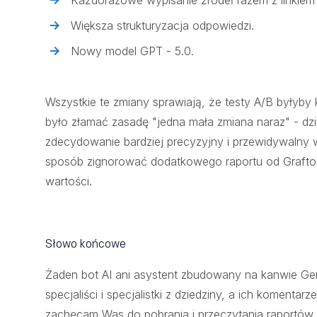
Każdorazowe wypisanie źródeł razem z linkiem (
Większa strukturyzacja odpowiedzi.
Nowy model GPT - 5.0.
Wszystkie te zmiany sprawiają, że testy A/B byłyb
było złamać zasadę "jedna mała zmiana naraz" - dzię
zdecydowanie bardziej precyzyjny i przewidywalny
sposób zignorować dodatkowego raportu od Grafton.
wartości.
Słowo końcowe
Żaden bot AI ani asystent zbudowany na kanwie Gen
specjaliści i specjalistki z dziedziny, a ich komenta
zachęcam Was do pobrania i przeczytania raportó