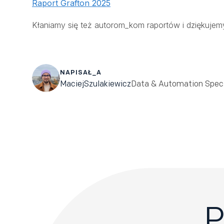
Raport Grafton 2025
Kłaniamy się też autorom_kom raportów i dziękujem
NAPISAŁ_A
Maciej
Szulakiewicz
Data & Automation Speci
P