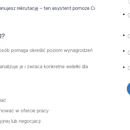
lanujesz rekrutację – ten asystent pomoże Ci
0?
posób pomaga określić poziom wynagrodzeń
 analizuje je i zwraca konkretne widełki dla
iać
onować w ofercie pracy
jnej lub negocjacji