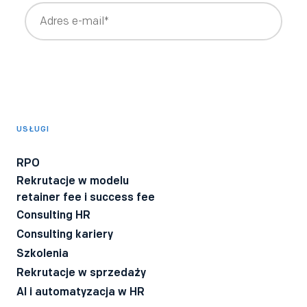
Wyrażam zgodę na otrzymywanie newslettera z treściami
rekrutacyjnymi i HRowymi tworzonymi przez Bee Talents,
takimi jak raporty, webinary, ebooki.
*
Wyrażam zgodę na otrzymywanie informacji o produktach i
usługach Bee Talents.
USŁUGI
Wyrażam zgodę na otrzymywanie BeeTech - newslettera
technicznego dla rekruterów IT z poradami i ciekawostkami z
RPO
branży.
Rekrutacje w modelu
Wyrażam zgodę na przetwarzanie moich danych osobowych
retainer fee i success fee
przez firmę Bee Talents.
Polityka Prywatności
*
Consulting HR
Consulting kariery
Szkolenia
Rekrutacje w sprzedaży
AI i automatyzacja w HR