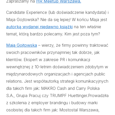
Zapraszamy na
HR Meetup Warszawa.
Candidate Experience (lub doświadczenie kandydata) i
Maja Gojtowska? Nie da się lepiej! W końcu Maja jest
autorką wydanej niedawno książki
na ten właśnie
temat, którą bardzo polecamy. Kim jest poza tym?
Maja Gojtowska
– wierzy, że firmy powinny traktować
swoich pracowników przynajmniej tak dobrze, jak
klientów. Ekspert w zakresie PR i komunikacji
wewnętrznej z 10-letnim doświadczeniem zdobytym w
międzynarodowych organizacjach i agencjach public
relations. Jest współautorką strategii komunikacyjnych
dla takich firm jak: MAKRO Cash and Carry Polska
S.A., Grupa Pracuj czy TRUMPF Huettinger.Prowadziła
z szkolenia z employer brandingu i budowy marki
osobistej dla takich firm jak: Mostostal Warszawa,